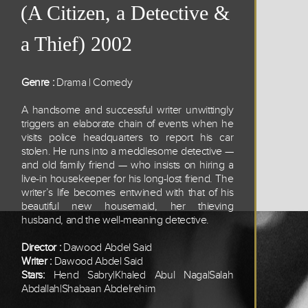
(A Citizen, a Detective &
a Thief) 2002
Genre :
Drama | Comedy
A handsome and successful writer unwittingly
triggers an elaborate chain of events when he
visits police headquarters to report his car
stolen. He runs into a meddlesome detective —
and old family friend — who insists on hiring a
live-in housekeeper for his long-lost friend. The
writer’s life becomes entwined with that of his
beautiful new housemaid, her thieving
husband, and the well-meaning detective.
Director :
Dawood Abdel Said
Writer :
Dawood Abdel Said
Stars:
Hend Sabry|Khaled Abul Naga|Salah
Abdallah|Shabaan Abdelrehim