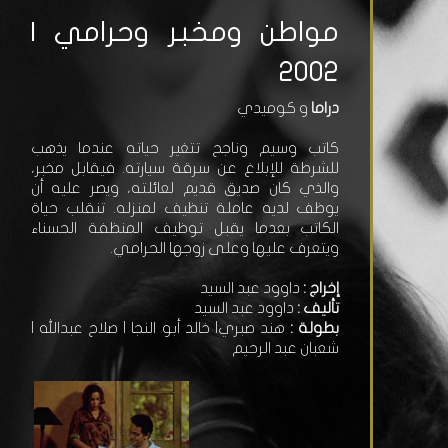
مواطن ومخبر وحرامي |
2002
دراما
و كوميدي
كاتب وسيم وناجح تتغير حياته عندما يذهب
للشرطة للإبلاغ عن سرقة سيارته. فيقابل مخبر،
والذي كان صديق قديم لعائلته، ويصر عليه أن
يوظف لديه عاملة تنظيف لمنزله. تنقلب حياة
الكاتب بعدما يقبل توظيف المنظفة الحسناء
ويتعرف عليها وعلى زوجها الحرامي.
إخراج :
داوود عبد السيد
تأليف :
داوود عبد السيد
بطولة :
هند صبري| خالد أبو النجا | صلاح عبدالله |
شعبان عبد الرحيم