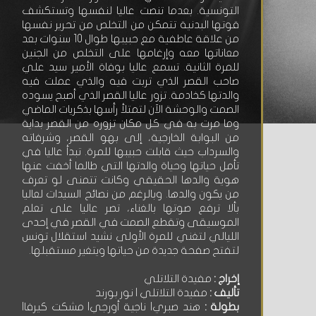
التونسية. بعدما تنصت عاليا لنفسها وتستكشف
قوتها البدنية تتمكن من التخلص من تحرير نفسها
من علاقة عاطفية مع حبيبها طوال 10 سنوات بعد
معاناتها معه وإرغامها على التخلص من الجنين
للمرة الثانية. تسمع عاليا بوفاة الأمير سيد علي
صاحب القصر الذي تربت فيه والذي عملت فيه
والدتها كخادمة. تزور عاليا القصر الذي أصبح يسوده
الصمت والوحشة الآن لتمتلأ رأسها بذكريات الماضي
وما مرت به في كل مكان تزوره من القصر بداية
من البوابة الخارجية، إلى بهو القصر، وشرفاته
والسرداب حيث قابلت حبيبها للمرة. تبدأ عاليا في
تأمل حياتها وحياة والدتها التي طالما أخفت عنها
هوية والدها الحقيقي وكانت تتمنى لو تعرف
من يكون والدها. وبالرغم من نصائح السيدات لعاليا
بألا ترفع صوتها بالغناء، تصر عاليا على تعلم
الموسيقى وتقطع الصمت في القصر في إحدى
الليالي لتغني للمرة الأولى نشيد استقلال تونس
لتفتح صفحة جديدة من حياتها ويتغير مستقبلها.
إخراج :
مفيدة التلاتلي
تأليف :
مفيدة التلاتلي | نور بورند
بطولة :
هند صبري| ناجية أورجي| مشكت كيرفا|