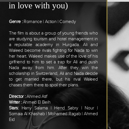
in love with you)
Genre :
Romance | Action | Comedy
The film is about a group of young friends who
are studying tourism and hotel management in
a reputable academy in Hurgada. Ali and
Waleed become rivals fighting for Nada to win
her heart. Waleed makes use of the love of his
girlfriend to him to set a trap for Ali and push
Nada away from him. After they win the
scholarship in Switzerland, Ali and Nada decide
to get married there, but his rival Waleed
chases them there to spoil their plans.
Director :
Ahmed Atif
Writer :
Ahmed El Beih
Stars:
Hany Salama | Hend Sabry | Nour |
Somaia Al Khashab | Mohamed Ragab | Ahmed
Eid