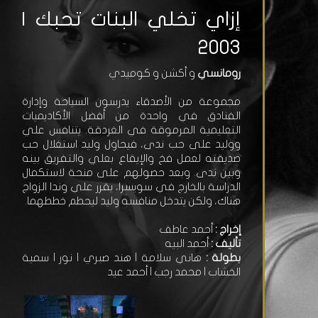
إزاي تخلي البنات تحبك |
2003
رومانسي
و أكشن و كوميدي
مجموعة من الأصدقاء يدرسون السياحة وإدارة
الفنادق في واحدة من أفضل الأكاديميات
التعليمية المرموقة في الغردقة. يتنافس علي
ووليد على حب ندى، فيحاول وليد استغلال حب
صديقته لعمل فخ والإيقاع بعلي والتفريق بينه
وبين ندى. وبعد حصولهم على منحة لاستكمال
الدراسة بالخارج في سويسرا، يقرر علي وندا الزواج
هناك، ولكن يتدخل منافسه وليد ليحطم خططهما.
إخراج :
أحمد عاطف
تأليف :
أحمد البيه
بطولة :
هاني سلامة | هند صبري | نور | سمية
الخشاب | محمد رجب | أحمد عيد